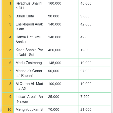
1
Riyadhus Shalihi
160,000
48,000
n DH
2
Buhul Cinta
30,000
9,000
3
Ensiklopedi Adab
140,000
42,000
Islam
4
Hanya Untukmu
140,000
42,000
Anaku
5
Kisah Shahih Par
420,000
126,000
a Nabi 1Set
6
Madu Zestmaag
145,000
10,000
7
Mencetak Gener
90,000
27,000
asi Rabani
8
Al Quran AL Mad
100,000
10,000
ina A5
9
Intisari Arbain An
25,000
7,500
-Nawawi
10
Menghidupkan S
70,000
21,000