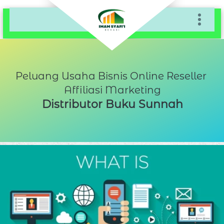
Peluang Usaha Bisnis Online Reseller 
Affiliasi Marketing
Distributor Buku Sunnah