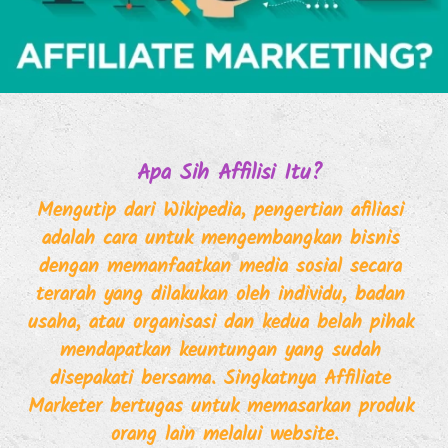
Apa Sih Affilisi Itu?
Mengutip dari Wikipedia, pengertian afiliasi 
adalah cara untuk mengembangkan bisnis 
dengan memanfaatkan media sosial secara 
terarah yang dilakukan oleh individu, badan 
usaha, atau organisasi dan kedua belah pihak 
mendapatkan keuntungan yang sudah 
disepakati bersama. Singkatnya Affiliate 
Marketer bertugas untuk memasarkan produk 
orang lain melalui website.