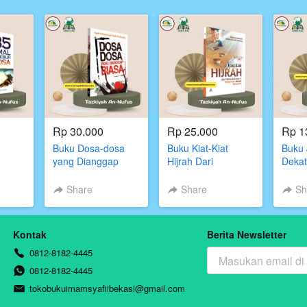
Rp 30.000
Rp 25.000
Rp 1
Buku Dosa-dosa
Buku Kiat-Kiat
Buku
yang Dianggap
Hijrah Dari
Dekat
Biasa | Imam Syafii
Kemaksiatan &
Bekasi
Istiqmah Dalam
Share
Share
Sh
Ketaatan
Kontak
Berita Newsletter
0812-8182-4445
0812-8182-4445
tokobukuimamsyafiibekasi@gmail.com