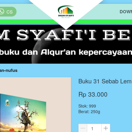
DOWN
`
CS
an-nufus
Buku 31 Sebab Lem
Rp 33.000
Stok: 999
Berat: 250g