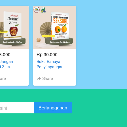
3.000
Rp 30.000
 Jangan
Buku Bahaya
i Zina
Penyimpangan
Seksual
are
Share
Berlangganan
`