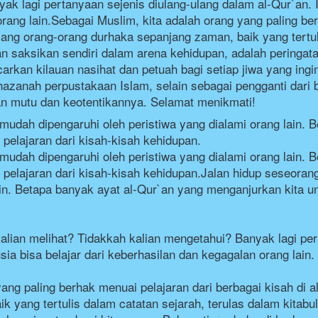
k lagi pertanyaan sejenis diulang-ulang dalam al-Qur`an. In
rang lain.Sebagai Muslim, kita adalah orang yang paling ber
rjang orang-orang durhaka sepanjang zaman, baik yang tertuli
 dan saksikan sendiri dalam arena kehidupan, adalah peringat
kan kilauan nasihat dan petuah bagi setiap jiwa yang ingin 
azanah perpustakaan Islam, selain sebagai pengganti dari 
n mutu dan keotentikannya. Selamat menikmati!
mudah dipengaruhi oleh peristiwa yang dialami orang lain. B
pelajaran dari kisah-kisah kehidupan.
mudah dipengaruhi oleh peristiwa yang dialami orang lain. B
pelajaran dari kisah-kisah kehidupan.
Jalan hidup seseoran
ain. Betapa banyak ayat al-Qur`an yang menganjurkan kita u
kalian melihat? Tidakkah kalian mengetahui? Banyak lagi per
sia bisa belajar dari keberhasilan dan kegagalan orang lain.
ang paling berhak menuai pelajaran dari berbagai kisah di a
yang tertulis dalam catatan sejarah, terulas dalam kitabulla