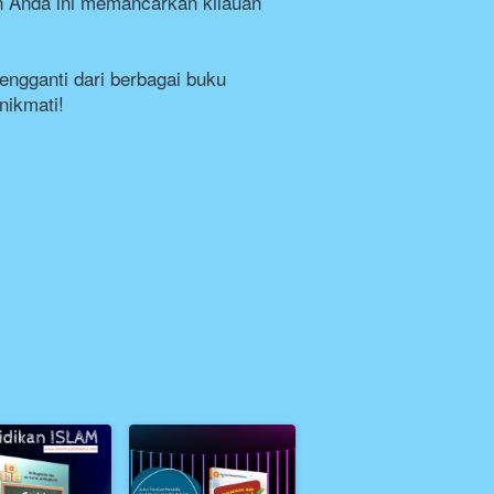
n Anda ini memancarkan kilauan 
ngganti dari berbagai buku 
nikmati!