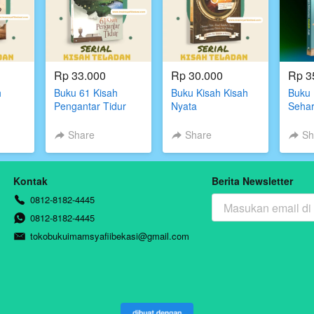
Rp 33.000
Rp 30.000
Rp 3
h
Buku 61 Kisah
Buku Kisah Kisah
Buku 
Pengantar Tidur
Nyata
Seha
Mendi
Darul
Share
Share
Sh
Kontak
Berita Newsletter
0812-8182-4445
0812-8182-4445
tokobukuimamsyafiibekasi@gmail.com