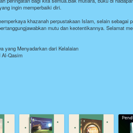
lah peringatan bagi kita semua.Bak mutiara, buku di hadapa
yang ingin memperbaiki diri. 
 memperkaya khazanah perpustakaan Islam, selain sebagai pe
pertanggungjawabkan mutu dan keotentikannya. Selamat me
wa yang Menyadarkan dari Kelalaian
d Al-Qasim