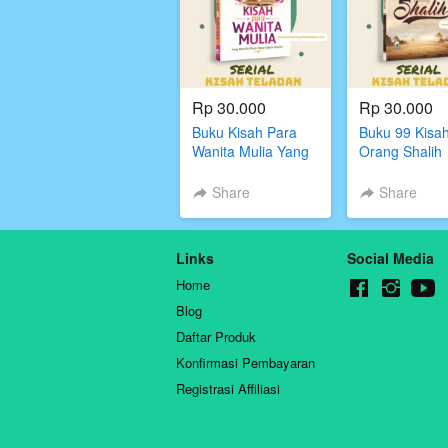
Rp 30.000
Rp 30.000
Buku Kisah Para
Buku 99 Kisa
Wanita Mulia Yang
Orang Shalih
Memiliki Peran
Besar dalam
Share
Share
Sejarah
Links
Social Media
Home
Blog
Daftar Produk
Konfirmasi Pembayaran
Registrasi Affiliasi