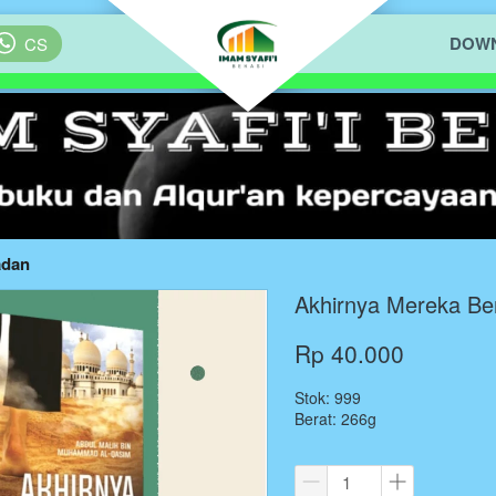
DOWN
`
CS
adan
Akhirnya Mereka Be
Rp 40.000
Stok: 999
Berat: 266g