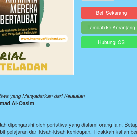
Beli Sekarang
`
Tambah ke Keranjang
`
Hubungi CS
`
tiwa yang Menyadarkan dari Kelalaian
mmad Al-Qasim
h dipengaruhi oleh peristiwa yang dialami orang lain. Beta
 pelajaran dari kisah-kisah kehidupan. Tidakkah kalian berf