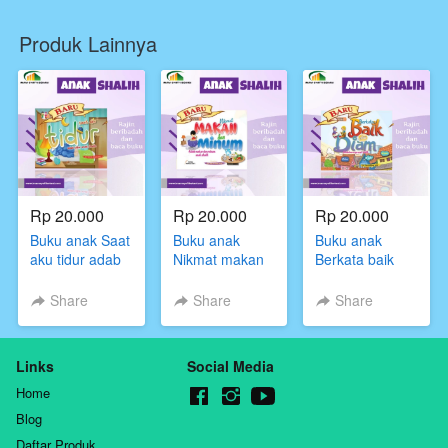
Produk Lainnya
Rp 20.000
Rp 20.000
Rp 20.000
Buku anak Saat
Buku anak
Buku anak
aku tidur adab
Nikmat makan
Berkata baik
tidur anak
dan minum
atau diam! ada
shalih
Adab makan
berucap anak
Share
Share
Share
dan minum
shalih
anak shalih
Links
Social Media
Home
Blog
Daftar Produk