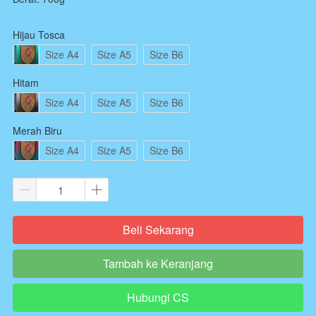
Hijau Tosca
Size A4
Size A5
Size B6
Hitam
Size A4
Size A5
Size B6
Merah Biru
Size A4
Size A5
Size B6
Beli Sekarang
`
Tambah ke Keranjang
`
Hubungi CS
`