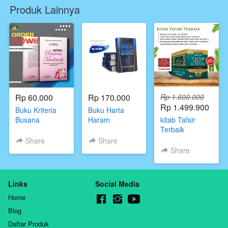
Produk Lainnya
Rp 60.000
Rp 170.000
Rp 1.600.000
Rp 1.499.900
Buku Kriteria
Buku Harta
Busana
Haram
kitab Tafsir
Muslimah
Muamalat
Terbaik
Pustaka Asy
Kontemporer,Ustadz
Share
Share
Syafii Syaikh Al
Erwandi
Share
Bani
Tirmidzi
Links
Social Media
Home
Blog
Daftar Produk