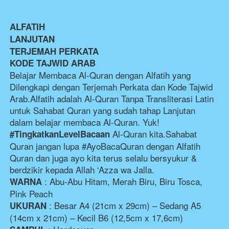
ALFATIH
LANJUTAN
TERJEMAH PERKATA
KODE TAJWID ARAB
Belajar Membaca Al-Quran dengan Alfatih yang 
Dilengkapi dengan Terjemah Perkata dan Kode Tajwid 
Arab.Alfatih adalah Al-Quran Tanpa Transliterasi Latin 
untuk Sahabat Quran yang sudah tahap Lanjutan 
dalam belajar membaca Al-Quran. Yuk!
Al-Quran kita.Sahabat 
#TingkatkanLevelBacaan
Quran jangan lupa #AyoBacaQuran dengan Alfatih 
Quran dan juga ayo kita terus selalu bersyukur & 
berdzikir kepada Allah ‘Azza wa Jalla.⁣⁣⁣
: Abu-Abu Hitam, Merah Biru, Biru Tosca, 
WARNA
Pink Peach
: Besar A4 (21cm x 29cm) – Sedang A5 
UKURAN
(14cm x 21cm) – Kecil B6 (12,5cm x 17,6cm)