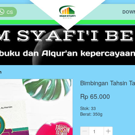
DOWN
`
CS
n
Bimbingan Tahsin Ta
Rp 65.000
Stok: 33
Berat: 350g