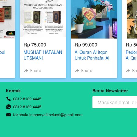
Rp 75.000
Rp 99.000
Rp 5
bul
MUSHAF HAFALAN
Al Quran Al Itqon
Pedo
UTSMANI
Untuk Penhafal Al
Al Qu
MADINAH
Quran
Ilmu T
Share
Share
Sh
Kontak
Berita Newsletter
0812-8182-4445
0812-8182-4445
tokobukuimamsyafiibekasi@gmail.com