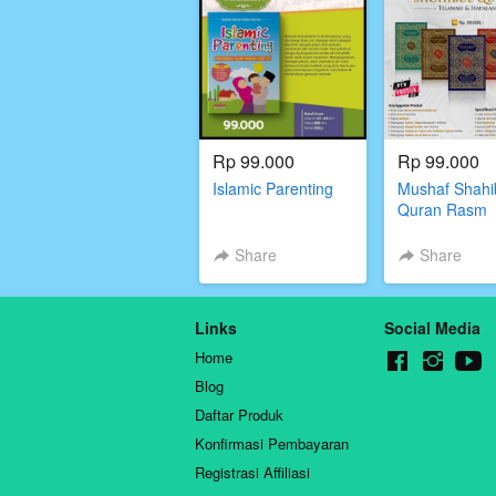
Rp 99.000
Rp 99.000
Islamic Parenting
Mushaf Shahi
Quran Rasm
Utsmani
Share
Share
Links
Social Media
Home
Blog
Daftar Produk
Konfirmasi Pembayaran
Registrasi Affiliasi