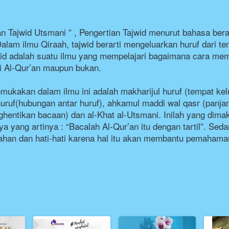
n Tajwid Utsmani ” , Pengertian Tajwid menurut bahasa bera
lam ilmu Qiraah, tajwid berarti mengeluarkan huruf dari t
tajwid adalah suatu ilmu yang mempelajari bagaimana cara 
ci Al-Qur’an maupun bukan.
kakan dalam ilmu ini adalah makharijul huruf (tempat kelua
uruf(hubungan antar huruf), ahkamul maddi wal qasr (panja
ghentikan bacaan) dan al-Khat al-Utsmani. Inilah yang dim
 yang artinya : “Bacalah Al-Qur’an itu dengan tartil”. Sedang
han dan hati-hati karena hal itu akan membantu pemahaman