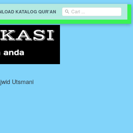
Cari ...
LOAD KATALOG QUR'AN
jwid Utsmani