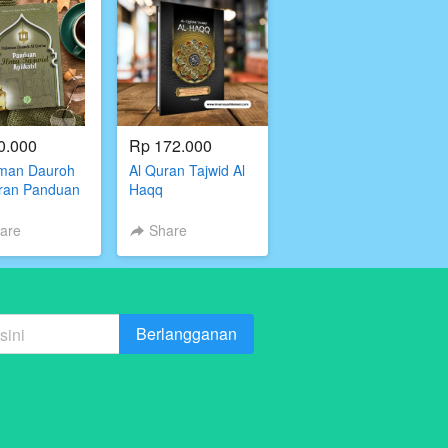
0.000
Rp 172.000
man Dauroh
Al Quran Tajwid Al
ran Panduan
Haqq
ajwid Aplikatif
are
Share
Berlangganan
`