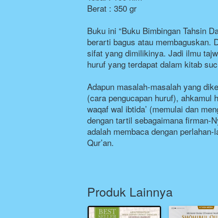
Berat : 350 gr
Buku ini “Buku Bimbingan Tahsin Da
berarti bagus atau membaguskan. Da
sifat yang dimilikinya. Jadi ilmu 
huruf yang terdapat dalam kitab su
Adapun masalah-masalah yang dikemu
(cara pengucapan huruf), ahkamul h
waqaf wal ibtida’ (memulai dan men
dengan tartil sebagaimana firman-Nya
adalah membaca dengan perlahan-la
Qur’an.
Produk Lainnya