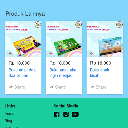
Produk Lainnya
Rp 18.000
Rp 18.000
Rp 18.000
Buku anak doa
Buku anak aku
Buku anak
doa pilihan
ingin menjadi
kisah
anak shalih
menakjubkan
sahabat mulia
Share
Share
Share
Abu Bakar As
Shiddiq
Links
Social Media
Home
Blog