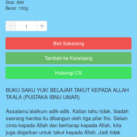
Stok: 999
Berat: 100g
Beli Sekarang
`
Tambah ke Keranjang
`
Hubungi CS
`
BUKU SAKU YUK! BELAJAR TAKUT KEPADA ALLAH 
TA’ALA (PUSTAKA IBNU UMAR)

Assalamu’alaikum adik-adik. Kalian tahu tidak, ibadah 
seorang hamba itu dibangun oleh tiga pilar lho. Selain 
cinta kepada Allah dan berharap kepada Allah, kita 
juga diajarkan untuk takut kepada Allah. Jadi tidak 