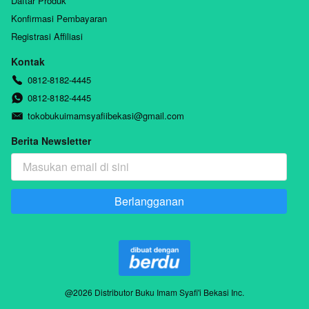
Daftar Produk
Konfirmasi Pembayaran
Registrasi Affiliasi
Kontak
0812-8182-4445
0812-8182-4445
tokobukuimamsyafiibekasi@gmail.com
Berita Newsletter
Berlangganan
`
@
2026
Distributor Buku Imam Syafi'i Bekasi Inc.