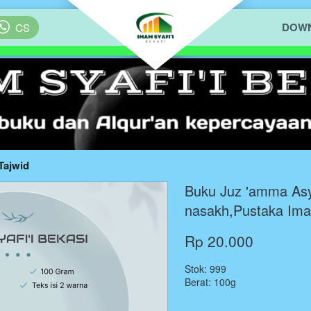
DOWN
`
CS
Tajwid
Buku Juz 'amma Asy
nasakh,Pustaka Ima
Rp 20.000
Stok: 999
Berat: 100g