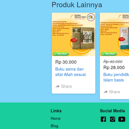
Produk Lainnya
Rp 30.000
Rp 40.000
Rp 28.000
Buku asma dan
sifat Allah sesuai
Buku pendidi
Manhaj
Islam basis
Ahlussunnah Wal
Pembanguna
Share
Jamaah,Pustaka
Umat,penulis
Share
Imam asy syafii
Ahmad Faiz
asifuddin,Pus
Imam Asy Syaf
Links
Social Media
Home
Blog