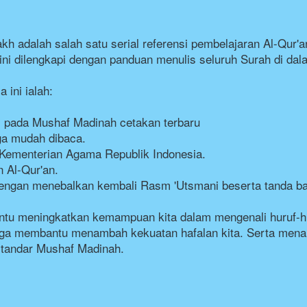
 adalah salah satu serial referensi pembelajaran Al-Qur'an 
ini dilengkapi dengan panduan menulis seluruh Surah di da
 ini ialah:
 pada Mushaf Madinah cetakan terbaru
ga mudah dibaca.
i Kementerian Agama Republik Indonesia.
n Al-Qur'an.
, dengan menebalkan kembali Rasm 'Utsmani beserta tanda b
ntu meningkatkan kemampuan kita dalam mengenali huruf-hu
ga membantu menambah kekuatan hafalan kita. Serta menam
standar Mushaf Madinah.