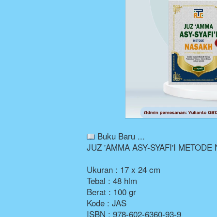
 Buku Baru ...
JUZ 'AMMA ASY-SYAFI'I METODE
Ukuran : 17 x 24 cm 
Tebal : 48 hlm
Berat : 100 gr
Kode : JAS
ISBN : 978-602-6360-93-9