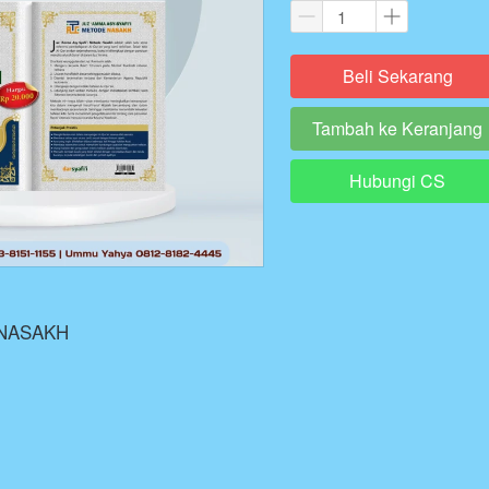
Beli Sekarang
`
Tambah ke Keranjang
`
Hubungi CS
`
 NASAKH