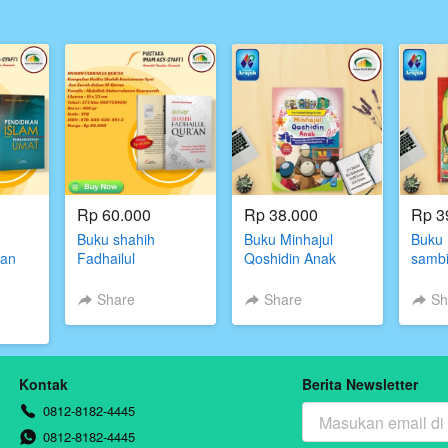
Rp 60.000
Rp 38.000
Rp 3
Buku shahih
Buku Minhajul
Buku 
kan
Fadhailul
Qoshidin Anak
sambi
Qur'an,Kumpulan
doa s
n
Hadits Shahih
Share
Share
Sh
Keutamaan Ayat
dan Surah dalam
taka
Al-Quran,Penulis
i'i
Abdullah
Kontak
Berita Newsletter
Abdurrahman
Nawwarah,Pustaka
0812-8182-4445
imam asy syafii
0812-8182-4445