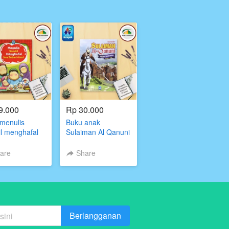
9.000
Rp 30.000
menulis
Buku anak
l menghafal
Sulaiman Al Qanuni
ehari hari
are
Share
Berlangganan
`