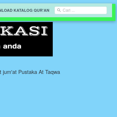
Cari ...
LOAD KATALOG QUR'AN
t jum'at Pustaka At Taqwa