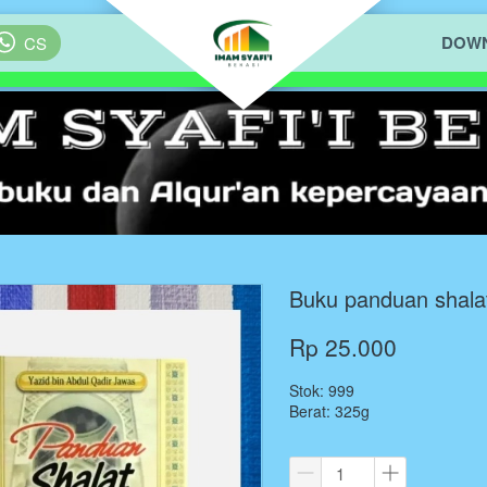
DOWN
`
CS
Buku panduan shala
Rp 25.000
Stok: 999
Berat: 325g