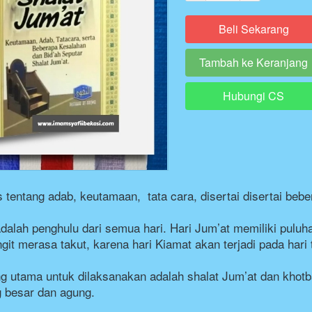
Beli Sekarang
`
Tambah ke Keranjang
`
Hubungi CS
`
entang adab, keutamaan,  tata cara, disertai disertai bebe
alah penghulu dari semua hari. Hari Jum’at memiliki puluh
git merasa takut, karena hari Kiamat akan terjadi pada hari 
ng utama untuk dilaksanakan adalah shalat Jum’at dan khotba
 besar dan agung.