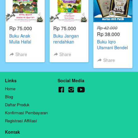
Rp 75.000
Rp 75.000
Rp 42.000
Rp 38.000
Buku Anak
Buku Jangan
Mulia Hafal
rendahkan
Buku Iqro
Alqur'an Prisai
temanmu Prisai
Utsmani Bendel
Qur'an Kids
Qur'an kids
Besar HVS
Share
Share
(Putih) Jilid 1 -
Share
6 Original
Links
Social Media
Home
Blog
Daftar Produk
Konfirmasi Pembayaran
Registrasi Affiliasi
Kontak