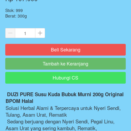
Stok: 999
Berat: 300g
Beli Sekarang
`
Tambah ke Keranjang
`
Hubungi CS
`
DUZI PURE Susu Kuda Bubuk Murni 200g Original 
BPOM Halal
Solusi Herbal Alami & Terpercaya untuk Nyeri Sendi, 
Tulang, Asam Urat, Rematik
 Sedang berjuang dengan Nyeri Sendi, Pegal Linu, 
Asam Urat yang sering kambuh, Rematik, 