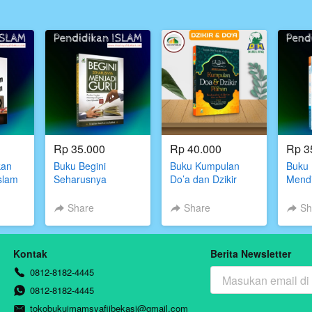
Rp 35.000
Rp 40.000
Rp 3
kan
Buku Begini
Buku Kumpulan
Buku
slam
Seharusnya
Do’a dan Dzikir
Mendi
Menjadi Guru Darul
Pilihan
Musli
Haq
Sekol
Share
Share
Sh
Kontak
Berita Newsletter
0812-8182-4445
0812-8182-4445
tokobukuimamsyafiibekasi@gmail.com