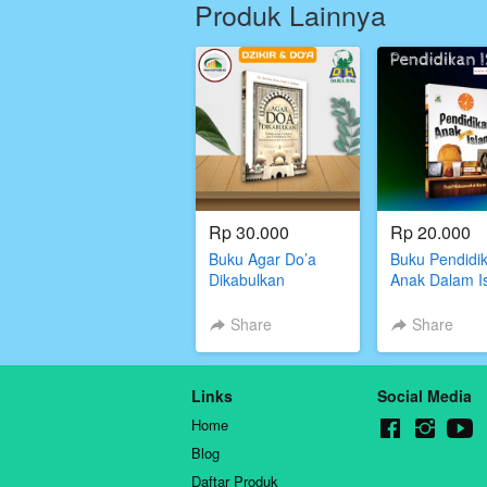
Produk Lainnya
Rp 30.000
Rp 20.000
Buku Agar Do’a
Buku Pendidi
Dikabulkan
Anak Dalam I
Darul Haq
Share
Share
Links
Social Media
Home
Blog
Daftar Produk