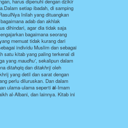
ngan, harus dipenuhi dengan dzikir 
a.Dalam setiap ibadah, di samping 
RasulNya Inilah yang dituangkan 
n bagaimana adab dan akhlak 
dihindari, agar dia tidak saja 
 mengajarkan bagaimana seorang 
yang memuat tidak kurang dari 
sebagai individu Muslim dan sebagai 
satu kitab yang paling terkenal di 
uga yang
, sekalipun dalam 
maudhu’
ena di
q dan di
oleh 
tahqi
takhrij
rij yang detil dan sarat dengan 
ng perlu diluruskan. Dan dalam 
gan ulama-ulama seperti
l-Imam 
a
h al-Albani, dan lainnya. Kitab ini 