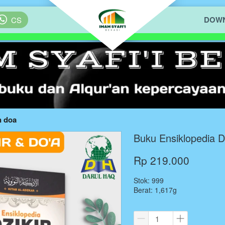
DOWN
`
CS
n doa
Buku Ensiklopedia D
Rp 219.000
Stok: 999
Berat: 1,617g