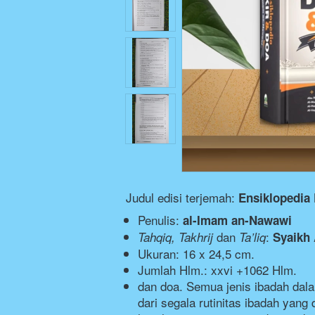
Judul edisi terjemah:
Ensiklopedia 
Penulis:
al-Imam an-Nawawi
dan
:
Tahqiq, Takhrij
Ta’liq
Syaikh 
Ukuran: 16 x 24,5 cm.
Jumlah Hlm.: xxvi +1062 Hlm.
dan doa. Semua jenis ibadah dala
dari segala rutinitas ibadah yang