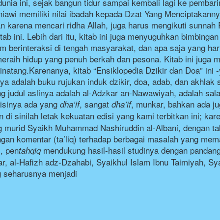
 dunia ini, sejak bangun tidur sampai kembali lagi ke pembari
niawi memiliki nilai ibadah kepada Dzat Yang Menciptakanny
n karena mencari ridha Allah, juga harus mengikuti sunnah 
ab ini. Lebih dari itu, kitab ini juga menyuguhkan bimbinga
 berinteraksi di tengah masyarakat, dan apa saja yang harus 
 meraih hidup yang penuh berkah dan pesona. Kitab ini juga
natang.Karenanya, kitab “Ensiklopedia Dzikir dan Doa” ini -
a adalah buku rujukan induk dzikir, doa, adab, dan akhlak 
g judul aslinya adalah al-Adzkar an-Nawawiyah, adalah salah 
 isinya ada yang
, sangat
, munkar, bahkan ada j
dha’if
dha’if
di sinilah letak kekuatan edisi yang kami terbitkan ini; kar
ng murid Syaikh Muhammad Nashiruddin al-Albani, dengan takh
ngan komentar (ta’liq) terhadap berbagai masalah yang mema
, pen
mendukung hasil-hasil studinya dengan pandan
tahqiq
ar, al-Hafizh adz-Dzahabi, Syaikhul Islam Ibnu Taimiyah, Syaik
ng seharusnya menjadi