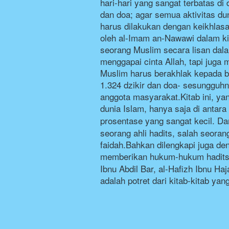
hari-hari yang sangat terbatas di
dan doa; agar semua aktivitas du
harus dilakukan dengan keikhlasa
oleh al-Imam an-Nawawi dalam kit
seorang Muslim secara lisan dalam
menggapai cinta Allah, tapi juga
Muslim harus berakhlak kepada bi
1.324 dzikir dan doa- sesungguhny
anggota masyarakat.Kitab ini, yan
dunia Islam, hanya saja di antara
prosentase yang sangat kecil. Dan 
seorang ahli hadits, salah seora
faidah.Bahkan dilengkapi juga de
memberikan hukum-hukum hadits
Ibnu Abdil Bar, al-Hafizh Ibnu Haj
adalah potret dari kitab-kitab ya