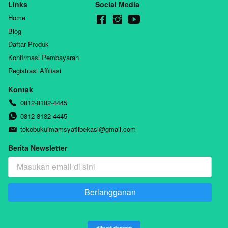
Links
Social Media
Kurnaedi, Lc. ,
Ustadz Nizar
Home
bin Saad Jabal,
Blog
Lc. M.Pd
Daftar Produk
Konfirmasi Pembayaran
Registrasi Affiliasi
Kontak
0812-8182-4445
0812-8182-4445
tokobukuimamsyafiibekasi@gmail.com
Berita Newsletter
Berlangganan
`