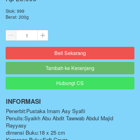
Stok: 999
Berat: 200g
Beli Sekarang
`
Tambah ke Keranjang
`
Hubungi CS
`
INFORMASI
Penerbit:Pustaka Imam Asy Syafii
Penulis:Syaikh Abu Abdit Tawwab Abdul Majid 
Rayyasy
dimensi Buku:18 x 25 cm
Kemasan Buku:Soft Cover