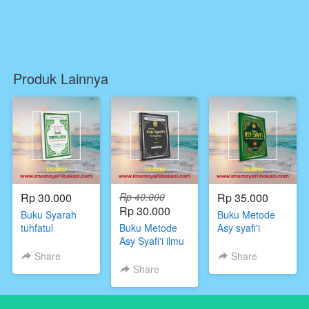
Produk Lainnya
Rp 30.000
Rp 40.000
Rp 35.000
Rp 30.000
Buku Syarah
Buku Metode
tuhfatul
Buku Metode
Asy syafi'i
Athfal,Pustaka
Asy Syafi'i ilmu
sistem
Imam Asy
tajwid
Makhraji,Ustadz
Share
Share
Syafii,Buku
praktis,Pustaka
Abu Yala
Share
tajwid untuk
Imam Asy
Kurnaedi,
pemula
Syafi'i Penulis
Lc.Pustaka
ustadz Abu Yala
Imam Asy Syafi