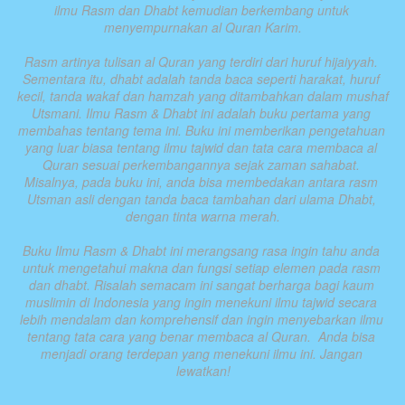
ilmu Rasm dan Dhabt kemudian berkembang untuk 
menyempurnakan al Quran Karim.

Rasm artinya tulisan al Quran yang terdiri dari huruf hijaiyyah. 
Sementara itu, dhabt adalah tanda baca seperti harakat, huruf 
kecil, tanda wakaf dan hamzah yang ditambahkan dalam mushaf 
Utsmani. Ilmu Rasm & Dhabt ini adalah buku pertama yang 
membahas tentang tema ini. Buku ini memberikan pengetahuan 
yang luar biasa tentang ilmu tajwid dan tata cara membaca al 
Quran sesuai perkembangannya sejak zaman sahabat. 
Misalnya, pada buku ini, anda bisa membedakan antara rasm 
Utsman asli dengan tanda baca tambahan dari ulama Dhabt, 
dengan tinta warna merah.

Buku Ilmu Rasm & Dhabt ini merangsang rasa ingin tahu anda 
untuk mengetahui makna dan fungsi setiap elemen pada rasm 
dan dhabt. Risalah semacam ini sangat berharga bagi kaum 
muslimin di Indonesia yang ingin menekuni ilmu tajwid secara 
lebih mendalam dan komprehensif dan ingin menyebarkan ilmu 
tentang tata cara yang benar membaca al Quran.  Anda bisa 
menjadi orang terdepan yang menekuni ilmu ini. Jangan 
lewatkan!