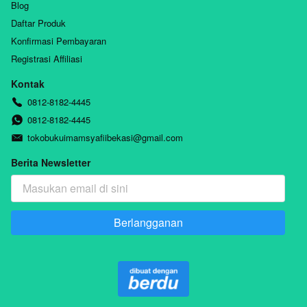
Blog
Daftar Produk
Konfirmasi Pembayaran
Registrasi Affiliasi
Kontak
0812-8182-4445
0812-8182-4445
tokobukuimamsyafiibekasi@gmail.com
Berita Newsletter
Berlangganan
`