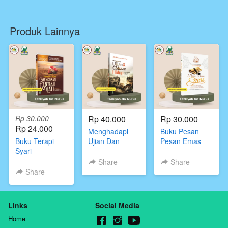
Produk Lainnya
Rp 30.000
Rp 40.000
Rp 30.000
Rp 24.000
Menghadapi
Buku Pesan
Buku Terapi
Ujian Dan
Pesan Emas
Syari
Cobaan Hidup
Untuk
Mengobati
dalam
Menggapai
Share
Share
Penyakit Hati
bimbingan al-
Kesempurnaan
Share
qur’an dan As-
Agama dan
sunnah
Kebahagian
Dunia dan
Links
Social Media
Akhirat
Home