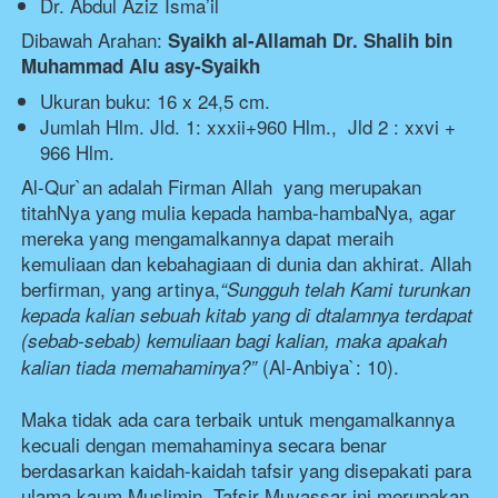
Dr. Abdul Aziz Isma’il
Dibawah Arahan:
Syaikh al-Allamah Dr. Shalih bin 
Muhammad Alu asy-Syaikh
Ukuran buku: 16 x 24,5 cm.
Jumlah Hlm. Jld. 1: xxxii+960 Hlm.,  Jld 2 : xxvi + 
966 Hlm.
Al-Qur`an adalah Firman Allah
yang merupakan 
titahNya yang mulia kepada hamba-hambaNya, agar 
mereka yang mengamalkannya dapat meraih 
kemuliaan dan kebahagiaan di dunia dan akhirat. Allah
berfirman, yang artinya,
“Sungguh telah Kami turunkan 
kepada kalian sebuah kitab yang di dtalamnya terdapat 
(sebab-sebab) kemuliaan bagi kalian, maka apakah 
(Al-Anbiya`: 10).
kalian tiada memahaminya?”
Maka tidak ada cara terbaik untuk mengamalkannya 
kecuali dengan memahaminya secara benar 
berdasarkan kaidah-kaidah tafsir yang disepakati para 
ulama kaum Muslimin. Tafsir Muyassar ini merupakan 