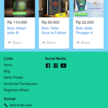
Rp 110.000
Rp 50.000
Rp 22.000
Buku Intisari
Buku Tafsir
Buku Adab
tafsir Al
Surat al-Fatihah
Pengajar &
qur'an,Darul
dan Juz ‘Amma
penghafal al-
Haq
Qur’an,Darul
Share
Share
Share
Haq
Links
Social Media
Home
Blog
Daftar Produk
Konfirmasi Pembayaran
Registrasi Affiliasi
Kontak
0812-8182-4445