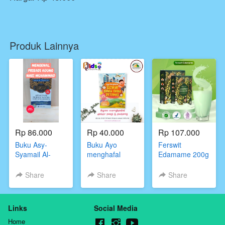
Produk Lainnya
Rp 86.000
Rp 40.000
Rp 107.000
Buku Asy-
Buku Ayo
Ferswit
Syamail Al-
menghafal
Edamame 200g
Muhammadiyah
dzikir pagi dan
BPOM Halal -
Mengenal
petang
Susu Herbal
Share
Share
Share
Pribadi Agung
Atasi Nyeri
Nabi
Sendi Lutut &
Muhammad
Tulang Asam
Links
Social Media
Urat
Home