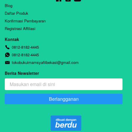
Blog
Daftar Produk
Konfirmasi Pembayaran
Registrasi Affiliasi
Kontak
0812-8182-4445
0812-8182-4445
tokobukuimamsyafiibekasi@gmail.com
Berita Newsletter
Berlangganan
`