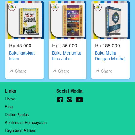
Rp 43.000
Rp 135.000
Rp 185.000
Buku kiat-kiat
Buku Menuntut
Buku Mulia
Islam
Ilmu Jalan
Dengan Manhaj
mengatasi
Menuju Surga
Salaf Ustadz
kemiskinan,Ustadz
Yazid Bin abdul
Share
Share
Share
yazid Bin Abdul
qadir jawas
Qodir Jawas
Pustaka At
takwa
Links
Social Media
Home
Blog
Daftar Produk
Konfirmasi Pembayaran
Registrasi Affiliasi