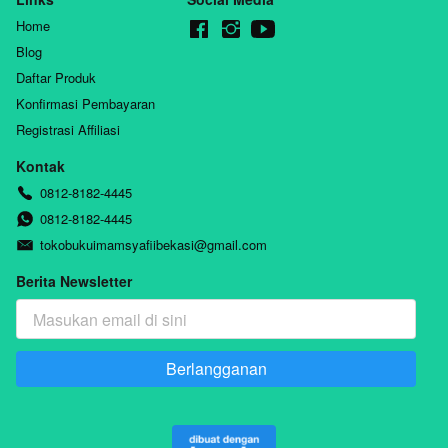
Allah,Darul
haq,Syaikh
Home
Abdul Aziz bin
Blog
Abdullah Alu
Daftar Produk
asy-Syaikh
Konfirmasi Pembayaran
Registrasi Affiliasi
Kontak
0812-8182-4445
0812-8182-4445
tokobukuimamsyafiibekasi@gmail.com
Berita Newsletter
Berlangganan
`