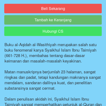
Beli Sekarang
`
Tambah ke Keranjang
`
Hubungi CS
`
Buku al-Aqidah al-Wasithiyah merupakan salah satu 
buku fenomenal karya Syaikhul Islam Ibnu Taimiyah 
(661-728 H.), membahas tentang dasar-dasar 
keimanan dan masalah-masalah keyakinan. 
Matan manuskripnya berjumlah 23 halaman, sangat 
ringkas dan padat, tetapi kandungan maknanya sangat 
mendalam, sandaran dalilnya kuat, dan penelitian 
substansinya sangat cermat.
Dalam penulisan akidah ini, Syaikhul Islam Ibnu 
Taimiyah sangat memperhatikan petunjuk al-Quran dan 