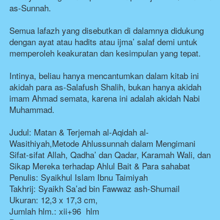
as-Sunnah. 
Semua lafazh yang disebutkan di dalamnya didukung 
dengan ayat atau hadits atau ijma’ salaf demi untuk 
memperoleh keakuratan dan kesimpulan yang tepat. 
Intinya, beliau hanya mencantumkan dalam kitab ini 
akidah para as-Salafush Shalih, bukan hanya akidah 
imam Ahmad semata, karena ini adalah akidah Nabi 
Muhammad.
Judul: Matan & Terjemah al-Aqidah al-
Wasithiyah,Metode Ahlussunnah dalam Mengimani 
Sifat-sifat Allah, Qadha’ dan Qadar, Karamah Wali, dan 
Sikap Mereka terhadap Ahlul Bait & Para sahabat
Penulis: Syaikhul Islam Ibnu Taimiyah
Takhrij: Syaikh Sa’ad bin Fawwaz ash-Shumail
Ukuran: 12,3 x 17,3 cm,
Jumlah hlm.: xii+96  hlm