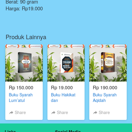
Berat: 90 gram
Harga: Rp19.000
Produk Lainnya
Rp 150.000
Rp 19.000
Rp 190.000
Buku Syarah
Buku Hakikat
Buku Syarah
Lum’atul
dan
Aqidah
I’tiqad,Syaikh
konsekuensi
Wasithiyah,Syaikhul
Muhammad bin
syahadat
Islam Ibnu
Share
Share
Share
Shalih al-
bahwa Nabi
Taimiyah,Darul
Utsaimin,Darul
Muhammad
Haq
Haq
utusan
Links
Social Media