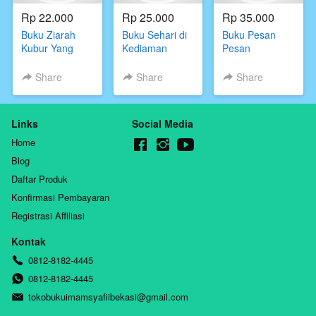
Rp 22.000
Rp 25.000
Rp 35.000
Buku Ziarah
Buku Sehari di
Buku Pesan
Kubur Yang
Kediaman
Pesan
Ternoda,Muhyiddin
Rasulullah,Abdul
Rasulullah
al-
Malik bin
Menjelang
Share
Share
Share
Barkawi,Darul
Muhammad Al-
Wafat,Dr. Sa’id
haq
Qasim,Penerbit
bin Ali bin Wahf
Darul haq
Al-
Links
Social Media
Qahthani,Darul
haq
Home
Blog
Daftar Produk
Konfirmasi Pembayaran
Registrasi Affiliasi
Kontak
0812-8182-4445
0812-8182-4445
tokobukuimamsyafiibekasi@gmail.com