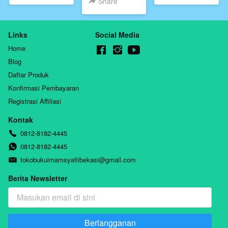
Share
asy-
Qasim,Penerbit
Syayi’,Penerbit
Darul haq
Darul haq
Links
Social Media
Home
Blog
Daftar Produk
Konfirmasi Pembayaran
Registrasi Affiliasi
Kontak
0812-8182-4445
0812-8182-4445
tokobukuimamsyafiibekasi@gmail.com
Berita Newsletter
Berlangganan
`