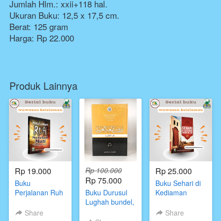
Jumlah Hlm.: xxii+118 hal.

Ukuran Buku: 12,5 x 17,5 cm.
Berat: 125 gram

Harga: Rp 22.000
Produk Lainnya
Rp 19.000
Rp 100.000
Rp 25.000
Rp 75.000
Buku
Buku Sehari di
Perjalanan Ruh
Buku Durusul
Kediaman
Setelah
Lughah bundel,
Rasulullah,Abdul
Mati,Khalid bin
Buku Belajar
Malik bin
Share
Share
Abdurrahman
Bahasa Arab
Muhammad Al-